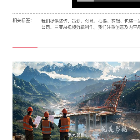
相关标签：
我们提供咨询、策划、创意、拍摄、剪辑、包装一站
公司、三亚AI视频剪辑制作。我们注重创意及内容