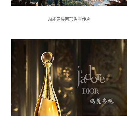
AI能建集团形象宣传片