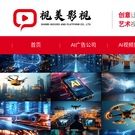
创意
艺术
首页
AI广告公司
AI视